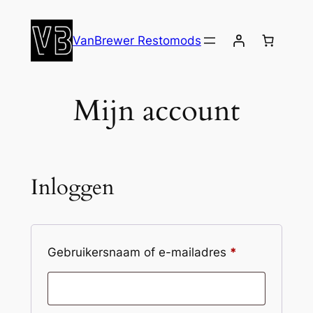
Ga
naar
VanBrewer Restomods
de
inhoud
Mijn account
Inloggen
Vereist
Gebruikersnaam of e-mailadres
*