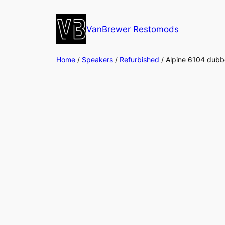
Ga
naar
VanBrewer Restomods
de
inhoud
Home
/
Speakers
/
Refurbished
/ Alpine 6104 dubb