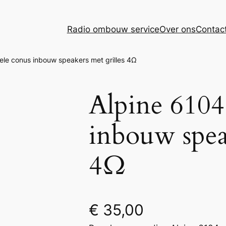
Radio ombouw service
Over ons
Contac
ele conus inbouw speakers met grilles 4Ω
Alpine 6104
inbouw speak
4Ω
€
35,00