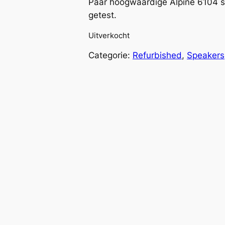
Paar hoogwaardige Alpine 6104 sp
getest.
Uitverkocht
Categorie:
Refurbished
, 
Speakers