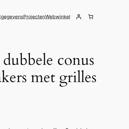
tgegevens
Projecten
Webwinkel
 dubbele conus
ers met grilles