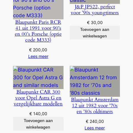
J&P JP522, perfect
voor ’90s youngtimers
Blaupunkt Paris RCR
€
30,00
41 uit 1991 voor 90’s
Toevoegen aan
en 00’s Porsche (optie
winkelwagen
code M333)
€
200,00
Lees meer
Blaupunkt CAR 300
voor Opel Astra G en
Blaupunkt Amsterdam
vergelijkbare modellen
12 uit 1982 voor '70s
en '80s oldtimers
€
140,00
Toevoegen aan
€
240,00
winkelwagen
Lees meer