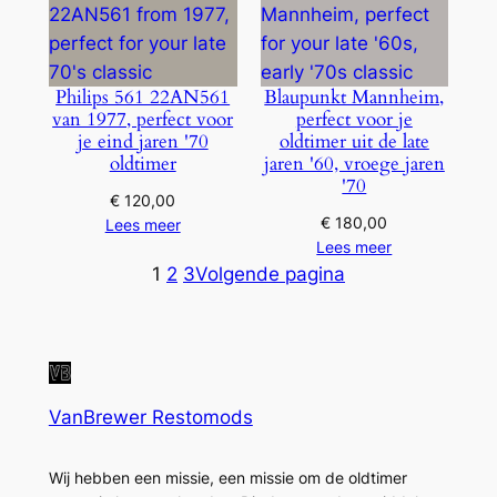
Philips 561 22AN561
Blaupunkt Mannheim,
van 1977, perfect voor
perfect voor je
je eind jaren '70
oldtimer uit de late
oldtimer
jaren '60, vroege jaren
'70
€
120,00
€
180,00
Lees meer
Lees meer
1
2
3
Volgende pagina
VanBrewer Restomods
Wij hebben een missie, een missie om de oldtimer