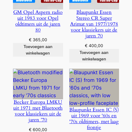
GM Opel Aspern radio
Blaupunkt Essen
uit 1983 voor Opel
Stereo CR Super
oldtimers uit de jaren
Arimat van 1977/1978
80
voor klassiekers uit de
jaren 70
€
365,00
€
400,00
Toevoegen aan
Toevoegen aan
winkelwagen
winkelwagen
Becker Europa LMKU
uit 1971 met Bluetooth
Blaupunkt Essen IC (S)
voor klassiekers uit de
uit 1969 voor '60s en
jaren ’70
'70s oldtimers, met laag
frontje
€
600,00