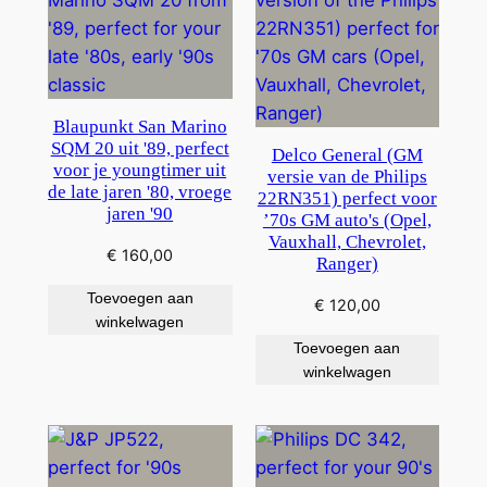
Blaupunkt San Marino
SQM 20 uit '89, perfect
Delco General (GM
voor je youngtimer uit
versie van de Philips
de late jaren '80, vroege
22RN351) perfect voor
jaren '90
’70s GM auto's (Opel,
Vauxhall, Chevrolet,
€
160,00
Ranger)
Toevoegen aan
€
120,00
winkelwagen
Toevoegen aan
winkelwagen